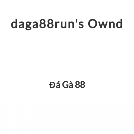
daga88run's Ownd
Đá Gà 88